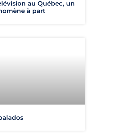
élévision au Québec, un
nomène à part
balados