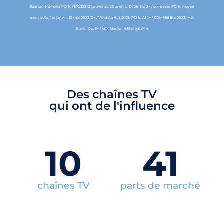
Source : Numeris PQ fr, HP2023 (2 janvier au 23 avril), L-D, 2h-2h, 2+ / comscore PQ fr, moyen
mensuelle, 1er janv. – 31 mai 2023, 2+ / Vividata Aut 2021, PQ fr, A14+ / COMMB Été 2023, Mtl,
Sherb, Qc, 5+ / MIX Média : IMS MediaMix
Des chaînes TV
qui ont de l'influence
10
41
chaînes TV
parts de marché