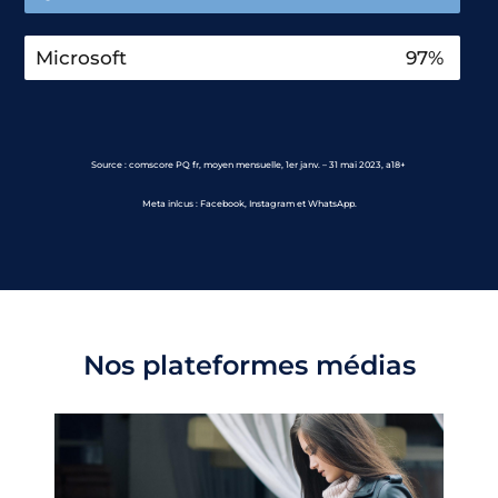
Microsoft
97%
Source : comscore PQ fr, moyen mensuelle, 1er janv. – 31 mai 2023, a18+
Meta inlcus : Facebook, Instagram et WhatsApp.​
Nos plateformes médias