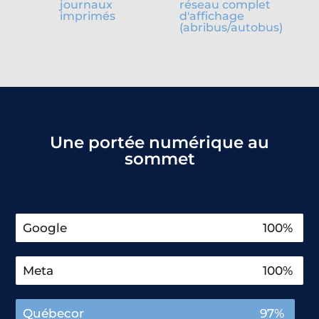
journaux
réseau complet
imprimés
d'affichage
(abribus/autobus)
Une portée numérique au
sommet
Google
100%
Meta
100%
Québecor
97%