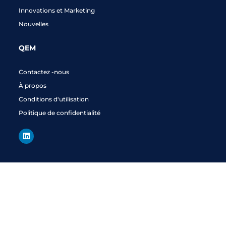
Innovations et Marketing
Nouvelles
QEM
Contactez -nous
À propos
Conditions d'utilisation
Politique de confidentialité
L
i
n
k
e
d
i
n