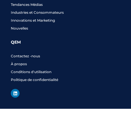
Tendances Médias
Industries et Consommateurs
Innovations et Marketing
Nouvelles
QEM
Contactez -nous
À propos
Conditions d'utilisation
Politique de confidentialité
L
i
n
k
e
d
i
n