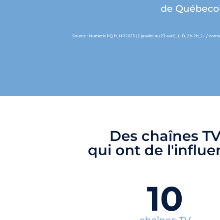
de Québecois
Source : Numeris PQ fr, HP2023 (2 janvier au 23 avril), L-D, 2h-2h, 2+ / com
Des chaînes T
qui ont de l'influ
10