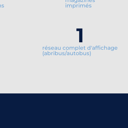
magazines
ns
imprimés
1
réseau complet d'affichage
(abribus/autobus)