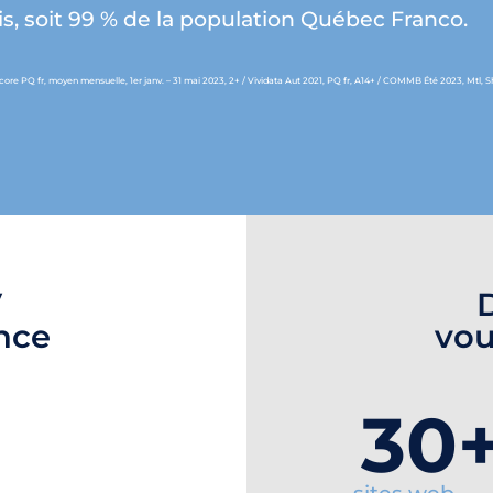
, soit 99 % de la population Québec Franco.
score PQ fr, moyen mensuelle, 1er janv. – 31 mai 2023, 2+ / Vividata Aut 2021, PQ fr, A14+ / COMMB Été 2023, Mtl, 
V
ence
vou
30