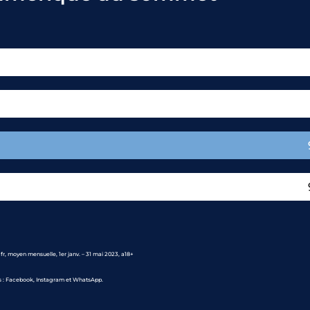
r, moyen mensuelle, 1er janv. – 31 mai 2023, a18+
s : Facebook, Instagram et WhatsApp.​