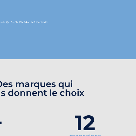
Sherb, Qc, 5+ / MIX Média : IMS MediaMix
Des marques qui
s donnent le choix
+
12