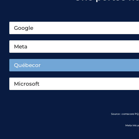
Google
Meta
Québecor
Microsoft
Source : comscore PQ f
Meta inlcu