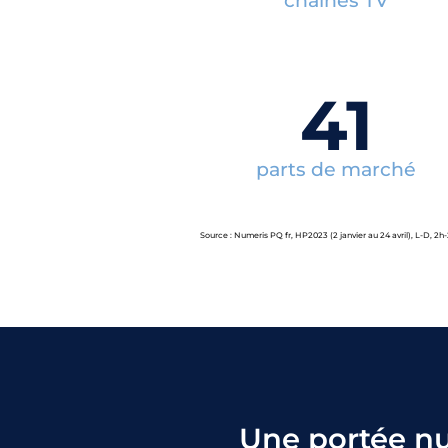
chaînes TV
41
parts de marché
Source : Numeris PQ fr, HP2023 (2 janvier au 24 avril), L-D, 2h-
Une portée n